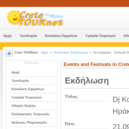
Αρχή
Ξενοδοχεία
Ενοικίαση Οχημάτων
Γραφεία Τουρισμού
Οδ
Crete TOURnet:
Αρχή
Πολιτιστικές Εκδηλώσεις
Λεπτομέρειες - Dj Kouki D
Επιλογές
Events and Festivals in Cret
Αρχή
Εκδήλωση
Ξενοδοχεία
Ενοικίαση Οχημάτων
Τίτλος:
Dj K
Γραφεία Τουρισμού
Οδηγός Κρήτης
Ηράκ
Εναλλακτικός Τουρισμός
Χρήσιμες Πληροφορίες
Πότε:
21.0