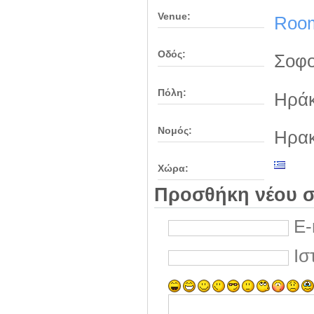
Venue:
Roo
Οδός:
Σοφο
Πόλη:
Ηράκ
Νομός:
Ηρακ
Χώρα:
Προσθήκη νέου σ
E-
Ισ