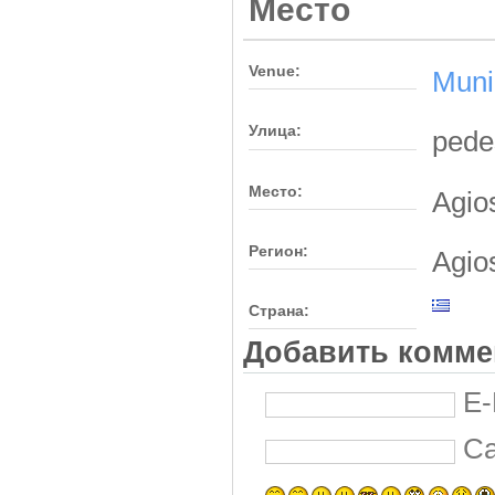
Место
Venue:
Munic
Улица:
pedes
Место:
Agio
Регион:
Agio
Страна:
Добавить комме
E-
С