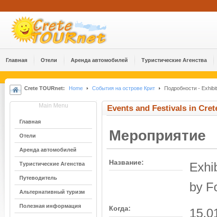
Главная
Отели
Аренда автомобилей
Туристические Агенства
Crete TOURnet:
Home
События на острове Крит
Подробности - Exhibiti
Main Menu
Events and Festivals in Cret
Главная
Мероприятие
Отели
Аренда автомобилей
Название:
Exhib
Туристические Агенства
Путеводитель
by F
Альтернативный туризм
Полезная информация
Когда:
15.0