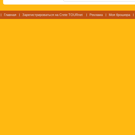
Главная
Зарегистрироваться на Crete TOURnet
Реклама
Моя брошюра