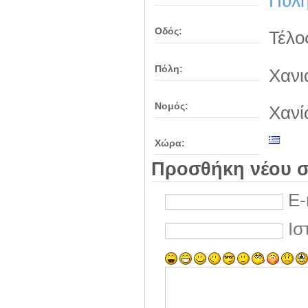
Πύλη
Οδός:
Τέλο
Πόλη:
Χανι
Νομός:
Χανί
Χώρα:
Προσθήκη νέου σ
E-
Ισ