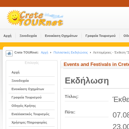
Αρχή
Ξενοδοχεία
Ενοικίαση Οχημάτων
Γραφεία Τουρισμού
Οδ
Crete TOURnet:
Αρχή
Πολιτιστικές Εκδηλώσεις
Λεπτομέρειες - Έκθεση "Σ 
Επιλογές
Events and Festivals in Cret
Αρχή
Εκδήλωση
Ξενοδοχεία
Ενοικίαση Οχημάτων
Τίτλος:
Έκθε
Γραφεία Τουρισμού
Οδηγός Κρήτης
Πότε:
07.0
Εναλλακτικός Τουρισμός
Χρήσιμες Πληροφορίες
23.0