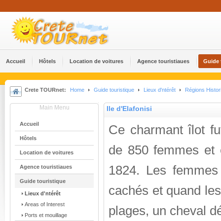
Accueil
Hôtels
Location de voitures
Agence touristiaues
Guide 
Crete TOURnet:
Home
Guide touristique
Lieux d'ntérêt
Régions Histor
Main Menu
Ile d'Elafonisi
Accueil
Ce charmant îlot f
Hôtels
de 850 femmes et e
Location de voitures
1824. Les femmes e
Agence touristiaues
Guide touristique
cachés et quand les
Lieux d'ntérêt
Areas of Interest
plages, un cheval dé
Ports et mouillage