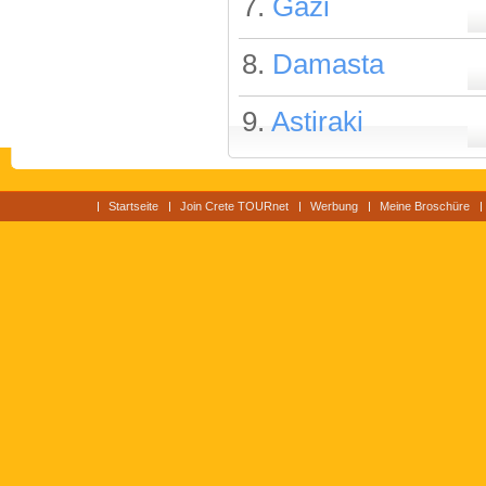
7.
Gazi
8.
Damasta
9.
Astiraki
Startseite
Join Crete TOURnet
Werbung
Meine Broschüre