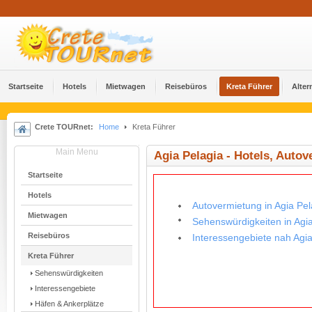
Startseite
Hotels
Mietwagen
Reisebüros
Kreta Führer
Alter
Crete TOURnet:
Home
Kreta Führer
Main Menu
Agia Pelagia - Hotels, Auto
Startseite
Hotels
Autovermietung in Agia Pel
Mietwagen
Sehenswürdigkeiten in Agi
Reisebüros
Interessengebiete nah Agia
Kreta Führer
Sehenswürdigkeiten
Interessengebiete
Häfen & Ankerplätze