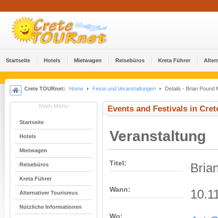
Startseite
Hotels
Mietwagen
Reisebüros
Kreta Führer
Alter
Crete TOURnet:
Home
Feste und Veranstaltungen
Details - Brian Pound 
Main Menu
Events and Festivals in Cret
Startseite
Veranstaltung
Hotels
Mietwagen
Titel:
Bria
Reisebüros
Kreta Führer
Wann:
10.1
Alternativer Tourismus
Nützliche Informationen
Wo: