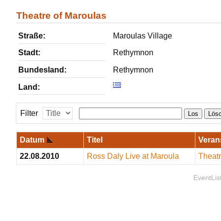
Theatre of Maroulas
Straße:
Maroulas Village
Stadt:
Rethymnon
Bundesland:
Rethymnon
Land:
Filter
Los
Lös
Datum
Titel
Veran
22.08.2010
Ross Daly Live at Maroula
Theatr
EventLis