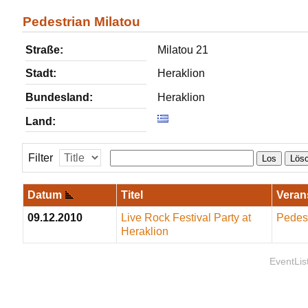
Pedestrian Milatou
Straße:
Milatou 21
Stadt:
Heraklion
Bundesland:
Heraklion
Land:
Filter
Los
Lös
Datum
Titel
Veran
09.12.2010
Live Rock Festival Party at
Pedest
Heraklion
EventLis