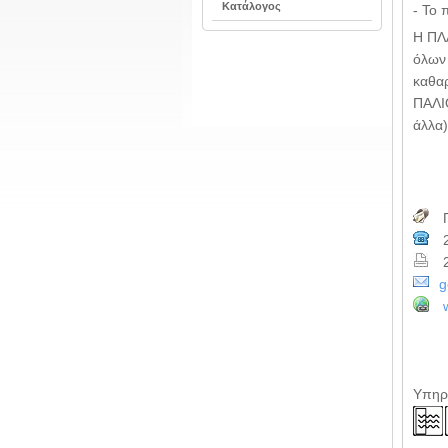
Κατάλογος
- Το 
Η ΠΛΑ
όλων 
καθα
ΠΑΛΙΟ
άλλα)
Π
2
2
g
Υπηρε