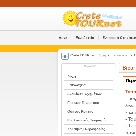
Αρχή
Ξενοδοχεία
Ενοικίαση Οχημάτω
Crete TOURnet:
Αρχή
Ξενοδοχεία
B
Επιλογές
Bicor
Αρχή
Περ
Ξενοδοχεία
Τύπο
Ενοικίαση Οχημάτων
Η παρ
Γραφεία Τουρισμού
ξεγνο
Οδηγός Κρήτης
καλύτ
- Τα 
Εναλλακτικός Τουρισμός
- Τις
Χρήσιμες Πληροφορίες
πρέπ