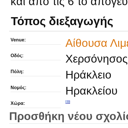
και από τις 6 το απόγευ
Τόπος διεξαγωγής
Αίθουσα Λιμ
Venue:
Χερσόνησος
Οδός:
Ηράκλειο
Πόλη:
Ηρακλείου
Νομός:
Χώρα:
Προσθήκη νέου σχολί