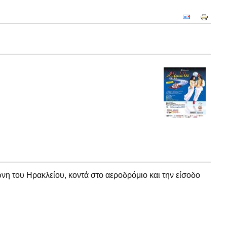
νη
του Ηρακλείου
, κοντά στο αεροδρόμιο
και τη
ν
είσοδο