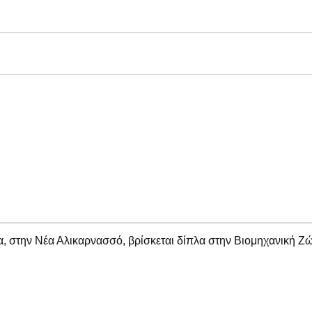
ια, στην Νέα Αλικαρνασσό,
βρίσκεται
δίπλα
στην
Βιομηχανική
Ζώ