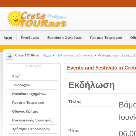
Αρχή
Ξενοδοχεία
Ενοικίαση Οχημάτων
Γραφεία Τουρισμού
Οδ
Crete TOURnet:
Αρχή
Πολιτιστικές Εκδηλώσεις
Λεπτομέρειες - Βάμος Εβδ
Επιλογές
Events and Festivals in Cret
Αρχή
Εκδήλωση
Ξενοδοχεία
Ενοικίαση Οχημάτων
Τίτλος:
Βάμο
Γραφεία Τουρισμού
Οδηγός Κρήτης
Ιουν
Εναλλακτικός Τουρισμός
Χρήσιμες Πληροφορίες
Πότε:
06.0