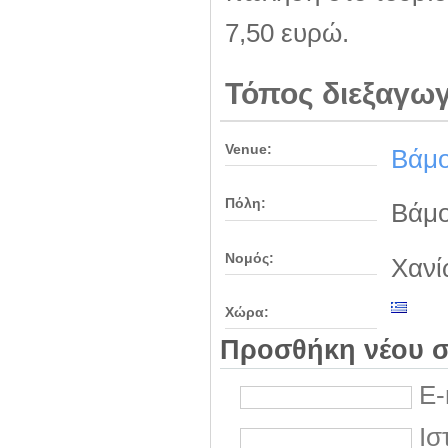
7,50 ευρώ.
Τόπος διεξαγω
Venue:
Βάμ
Πόλη:
Βάμ
Νομός:
Χανί
Χώρα:
Προσθήκη νέου σ
E-
Ισ