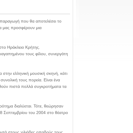
ή παραγωγή που θα αποτελέσει το
 να μας προσφέρουν μια
στο Ηράκλειο Κρήτης.
λυαγαπημένου τους φίλου, συνεργάτη
 στην ελληνική μουσική σκηνή, κάτι
συνολική τους πορεία. Είναι ένα
υθούν πιστά πολλά συγκροτήματα τα
κρότημα διαλύεται. Τότε, θεώρησαν
ς 18 Σεπτεμβρίου του 2004 στο θέατρο
οντά στους χιλιάδες οπαδούς τους