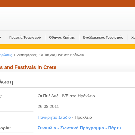
ν
Γραφεία Τουρισμού
Οδηγός Κρήτης
Εναλλακτικός Τουρισμός
Χ
δηλώσεις
Λεπτομέρειες - Οι Πυξ Λαξ LIVE στο Ηράκλειο
s and Festivals in Crete
ήλωση
ς:
Οι Πυξ Λαξ LIVE στο Ηράκλειο
26.09.2011
Παγκρήτιο Στάδιο
- Ηράκλειο
ορία:
Συναυλία - Ζωντανό Πρόγραμμα - Πάρτυ