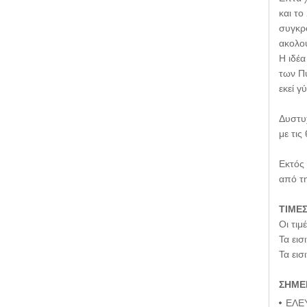
και τ
συγκρό
ακολο
Η ιδέ
των Πυ
εκεί γ
Δυστυχ
με τις
Εκτός
από τ
ΤΙΜΕΣ
Οι τιμ
Τα εισ
Τα εισ
ΣΗΜΕ
ΕΛΕΥ