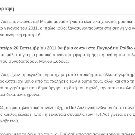
γραφή
 Λαξ επανενώνονται! Με μία μοναδική για τα ελληνικά χρονικά, μουσικ
ό γεγονός του 2011, οι παλιοί φίλοι ξανασυναντιούνται στη σκηνή για
ναμενόμενη εμπειρία!
ευτέρα 26 Σεπτεμβρίου 2011 θα βρίσκονται στο Παγκρήτιο Στάδιο
ιται μάλιστα για μία μουσική συνάντηση φόρο-τιμής στη μνήμη του πο
ιστού συνοδοιπόρου, Μάνου Ξυδούς.
 Λαξ, είχαν τη μεγαλύτερη απήχηση από οποιαδήποτε άλλο συγκρότημα
οκύπτει όχι μόνο από τις πωλήσεις των albums τους, αλλά και από τη 
ικό συγκρότημα που δημιούργησε τη δική του σχολή, την οποία ακολο
αία δεκαπέντε χρόνια.
4, σε μια τηλεοπτική συνέντευξη, οι Πυξ Λαξ ανακοινώνουν ότι το συγ
ας κύκλος έκλεισε. Έτσι, η τελευταία συναυλία των Πυξ Λαξ γίνεται στι
υκαβηττού.
ρόνια μετά τη διάλυσή τους, οι Πυξ Λαξ αποφάσισαν να έρθουν πάλι κ