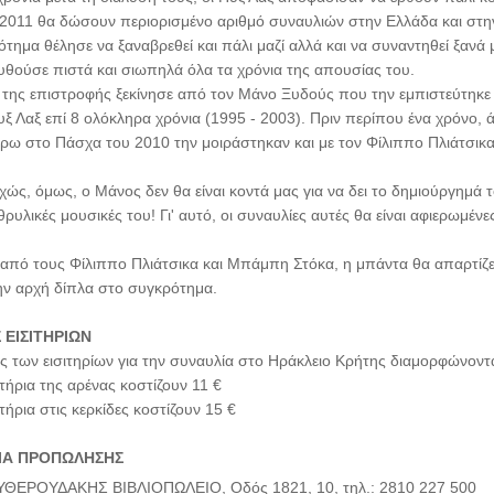
ο 2011 θα δώσουν περιορισμένο αριθμό συναυλιών στην Ελλάδα και στη
τημα θέλησε να ξαναβρεθεί και πάλι μαζί αλλά και να συναντηθεί ξανά μ
υθούσε πιστά και σιωπηλά όλα τα χρόνια της απουσίας του.
α της επιστροφής ξεκίνησε από τον Μάνο Ξυδούς που την εμπιστεύτηκε
ξ Λαξ επί 8 ολόκληρα χρόνια (1995 - 2003). Πριν περίπου ένα χρόνο, 
ύρω στο Πάσχα του 2010 την μοιράστηκαν και με τον Φίλιππο Πλιάτσικ
ώς, όμως, ο Μάνος δεν θα είναι κοντά μας για να δει το δημιούργημά τ
 θρυλικές μουσικές του! Γι' αυτό, οι συναυλίες αυτές θα είναι αφιερωμέν
 από τους Φίλιππο Πλιάτσικα και Μπάμπη Στόκα, η μπάντα θα απαρτίζ
ην αρχή δίπλα στο συγκρότημα.
 ΕΙΣΙΤΗΡΙΩΝ
ές των εισιτηρίων για την συναυλία στο Ηράκλειο Κρήτης διαμορφώνοντα
ιτήρια της αρένας κοστίζουν 11 €
ιτήρια στις κερκίδες κοστίζουν 15 €
ΙΑ ΠΡΟΠΩΛΗΣΗΣ
ΘΕΡΟΥΔΑΚΗΣ ΒΙΒΛΙΟΠΩΛΕΙΟ, Οδός 1821, 10, τηλ.: 2810 227 500