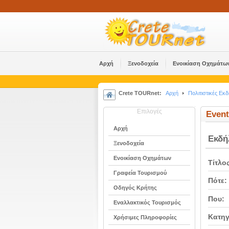
Αρχή
Ξενοδοχεία
Ενοικίαση Οχημάτω
Crete TOURnet:
Αρχή
Πολιτιστικές Εκ
Επιλογές
Event
Αρχή
Εκδ
Ξενοδοχεία
Ενοικίαση Οχημάτων
Τίτλο
Γραφεία Τουρισμού
Πότε:
Οδηγός Κρήτης
Που:
Εναλλακτικός Τουρισμός
Κατηγ
Χρήσιμες Πληροφορίες