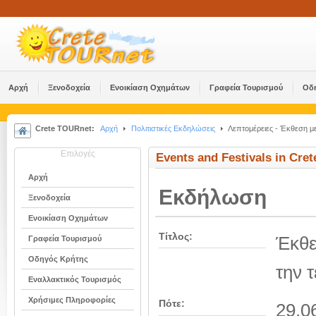
Αρχή
Ξενοδοχεία
Ενοικίαση Οχημάτων
Γραφεία Τουρισμού
Οδ
Crete TOURnet:
Αρχή
Πολιτιστικές Εκδηλώσεις
Λεπτομέρειες - Έκθεση με
Επιλογές
Events and Festivals in Cret
Αρχή
Εκδήλωση
Ξενοδοχεία
Ενοικίαση Οχημάτων
Τίτλος:
Έκθε
Γραφεία Τουρισμού
Οδηγός Κρήτης
την 
Εναλλακτικός Τουρισμός
Χρήσιμες Πληροφορίες
Πότε:
29.0