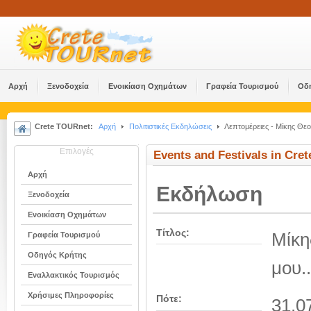
Αρχή
Ξενοδοχεία
Ενοικίαση Οχημάτων
Γραφεία Τουρισμού
Οδ
Crete TOURnet:
Αρχή
Πολιτιστικές Εκδηλώσεις
Λεπτομέρειες - Μίκης Θεο
Επιλογές
Events and Festivals in Cret
Αρχή
Εκδήλωση
Ξενοδοχεία
Ενοικίαση Οχημάτων
Τίτλος:
Μίκη
Γραφεία Τουρισμού
Οδηγός Κρήτης
μου.
Εναλλακτικός Τουρισμός
Χρήσιμες Πληροφορίες
Πότε:
31.0