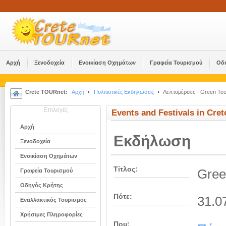
Αρχή
Ξενοδοχεία
Ενοικίαση Οχημάτων
Γραφεία Τουρισμού
Οδ
Crete TOURnet:
Αρχή
Πολιτιστικές Εκδηλώσεις
Λεπτομέρειες - Green Tee
Επιλογές
Events and Festivals in Cret
Αρχή
Εκδήλωση
Ξενοδοχεία
Ενοικίαση Οχημάτων
Τίτλος:
Gree
Γραφεία Τουρισμού
Οδηγός Κρήτης
Πότε:
31.0
Εναλλακτικός Τουρισμός
Χρήσιμες Πληροφορίες
Που: