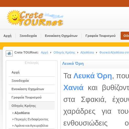
Αρχή
Ξενοδοχεία
Ενοικίαση Οχημάτων
Γραφεία Τουρισμού
Οδ
Crete TOURnet:
Αρχή
Οδηγός Κρήτης
Αξιοθέατα
Φυσικά Αξιοθέατα στ
Επιλογές
Λευκά Όρη
Αρχή
Τα
Λευκά Όρη
, πο
Ξενοδοχεία
Χανιά
και βυθίζον
Ενοικίαση Οχημάτων
στα Σφακιά, έχου
Γραφεία Τουρισμού
Οδηγός Κρήτης
χαράδρες για του
Αξιοθέατα
Περιοχές Ενδιαφέροντος
ενθουσιώδεις ο
Λιμάνια και Αγκυροβόλια