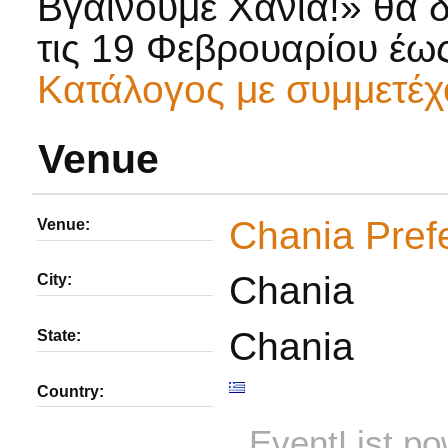
Βγαίνουμε Χανιά!» θα δ
τις 19 Φεβρουαρίου έως
Κατάλογος με συμμετέχ
Venue
Chania Pref
Venue:
Chania
City:
Chania
State:
Country:
EventList p