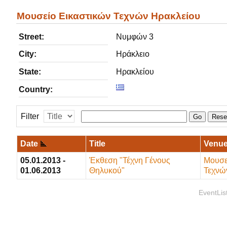
Μουσείο Εικαστικών Τεχνών Ηρακλείου
Street:
Νυμφών 3
City:
Ηράκλειο
State:
Ηρακλείου
Country:
Filter
Go
Rese
Date
Title
Venu
05.01.2013 -
Έκθεση "Τέχνη Γένους
Μουσε
01.06.2013
Θηλυκού"
Τεχνώ
EventLis