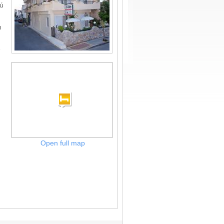
oú
n
e
Open full map