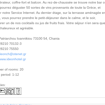
gérateur, coffre-fort et balcon. Au rez-de-chaussée se trouve notre bar 
pourrez déguster 50 sortes de vins provenants de toute la Grèce, et
ser notre Service Internet. Au dernier étage, sur la terrasse aménagée e
n, vous pourrez prendre le petit-déjeuner dans le calme, et le soir,
rer un de nos cocktails ou jus de fruits frais. Votre séjour n’en sera qu
chaleureux et agréable.
atriarchou Ioannikiou 73100 54, Chania
8210 70132-3
8210 75550
deonch@otenet.gr
www.ideonhotel.gr
er of rooms: 20
period: 1-12
ties: