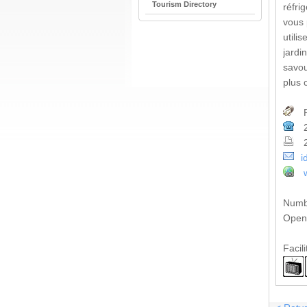
Tourism Directory
réfri
vous 
utili
jardi
savou
plus 
P
2
2
i
Numb
Open 
Facili