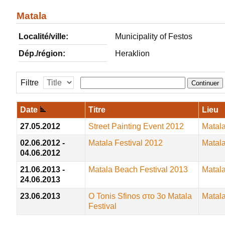
Matala
Localité/ville:
Municipality of Festos
Dép./région:
Heraklion
Filtre
Continuer
Date
Titre
Lieu
27.05.2012
Street Painting Event 2012
Matal
02.06.2012 -
Matala Festival 2012
Matal
04.06.2012
21.06.2013 -
Matala Beach Festival 2013
Matal
24.06.2013
23.06.2013
Ο Tonis Sfinos στο 3ο Matala
Matal
Festival