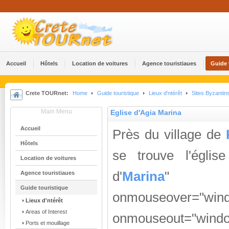
Accueil
Hôtels
Location de voitures
Agence touristiaues
Guide 
Crete TOURnet:
Home
Guide touristique
Lieux d'ntérêt
Sites Byzantin
Main Menu
Eglise d'Agia Marina
Accueil
Près du village de
Hôtels
se trouve l'églis
Location de voitures
d'
Marina
"
Agence touristiaues
Guide touristique
onmouseover="
Lieux d'ntérêt
Areas of Interest
onmouseout="window.
Ports et mouillage