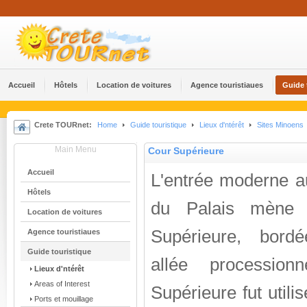
Accueil
Hôtels
Location de voitures
Agence touristiaues
Guide 
Crete TOURnet:
Home
Guide touristique
Lieux d'ntérêt
Sites Minoens
Main Menu
Cour Supérieure
Accueil
L'entrée moderne a
Hôtels
du Palais mène
Location de voitures
Supérieure, bord
Agence touristiaues
Guide touristique
allée procession
Lieux d'ntérêt
Areas of Interest
Supérieure fut util
Ports et mouillage