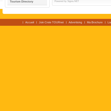
Tourism Directory
Powered by
Sigsiu.NET
Accueil
Join Crete TOURnet
Advertising
Ma Brochure
Lo