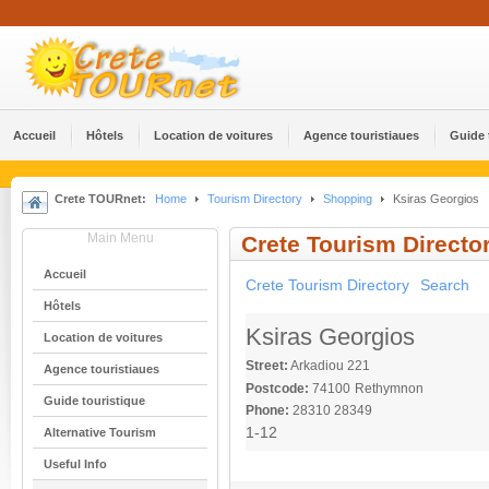
Accueil
Hôtels
Location de voitures
Agence touristiaues
Guide 
Crete TOURnet:
Home
Tourism Directory
Shopping
Ksiras Georgios
Main Menu
Crete Tourism Directo
Accueil
Crete Tourism Directory
Search
Hôtels
Ksiras Georgios
Location de voitures
Street:
Arkadiou 221
Agence touristiaues
Postcode:
74100
Rethymnon
Guide touristique
Phone:
28310 28349
1-12
Alternative Tourism
Useful Info