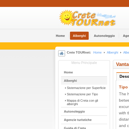
Home
Alberghi
Αutonoleggio
Age
Crete TOURnet:
Home
Alberghi
Albe
Menu Principale
Vanta
Home
Desc
Alberghi
Tipo 
Sistemazione per Superficie
The h
Sistemazione per Tipo
betwe
Mappa di Creta con gli
alberghi
excur
Αutonoleggio
with 
dista
Agenzie turistiche
and c
Guida di Creta