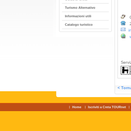
Turismo Alternativo
Informazioni utili
G
2
Catalogo turistico
i
Serviz
< Torna
Home
Iscriviti a Creta TOURnet