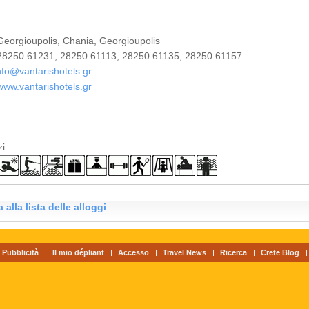
eorgioupolis, Chania, Georgioupolis
8250 61231, 28250 61113, 28250 61135, 28250 61157
nfo@vantarishotels.gr
www.vantarishotels.gr
i:
 alla lista delle alloggi
Pubblicità
Il mio dépliant
Accesso
Travel News
Ricerca
Crete Blog