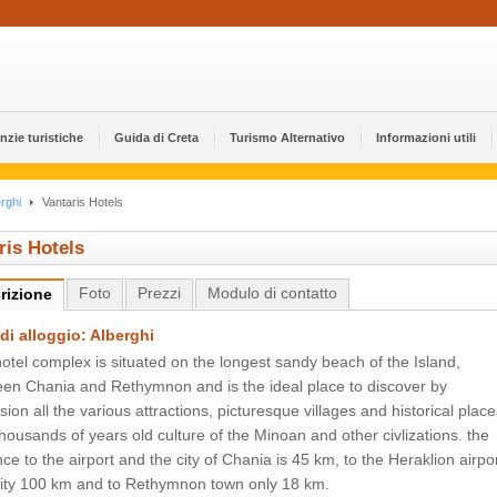
nzie turistiche
Guida di Creta
Turismo Alternativo
Informazioni utili
rghi
Vantaris Hotels
ris Hotels
Foto
Prezzi
Modulo di contatto
rizione
di alloggio: Alberghi
otel complex is situated on the longest sandy beach of the Island,
en Chania and Rethymnon and is the ideal place to discover by
sion all the various attractions, picturesque villages and historical place
thousands of years old culture of the Minoan and other civlizations. the
nce to the airport and the city of Chania is 45 km, to the Heraklion airpo
ity 100 km and to Rethymnon town only 18 km.