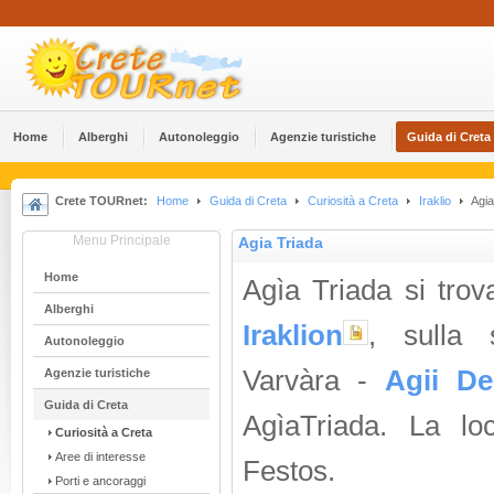
Home
Alberghi
Αutonoleggio
Agenzie turistiche
Guida di Creta
Crete TOURnet:
Home
Guida di Creta
Curiosità a Creta
Iraklio
Agia
Menu Principale
Agia Triada
Home
Agìa Triada si tro
Alberghi
Iraklion
, sulla 
Αutonoleggio
Varvàra -
Agii De
Agenzie turistiche
Guida di Creta
AgìaTriada. La lo
Curiosità a Creta
Aree di interesse
Festos.
Porti e ancoraggi