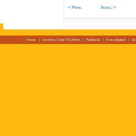
< Prec.
Succ. >
Home
Iscriviti a Creta TOURnet
Pubblicità
Il mio dépliant
Ac