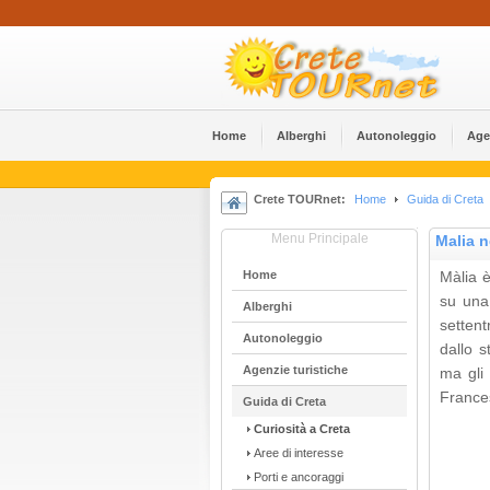
Home
Alberghi
Αutonoleggio
Age
Crete TOURnet:
Home
Guida di Creta
Menu Principale
Malia n
Home
Màlia 
su una 
Alberghi
settent
Αutonoleggio
dallo s
Agenzie turistiche
ma gli
France
Guida di Creta
Curiosità a Creta
Aree di interesse
Porti e ancoraggi