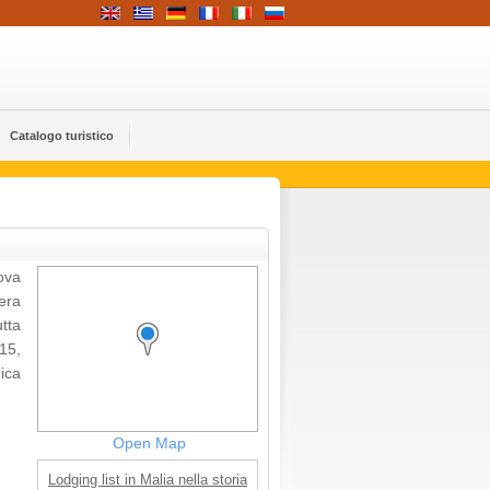
Catalogo turistico
rova
iera
utta
15,
ica
Open Map
Lodging list in Malia nella storia