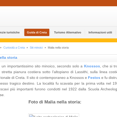
nzie turistiche
Guida di Creta
Turismo Alternativo
Informazioni utili
Curiosità a Creta
Siti minoici
Malia nella storia
ella storia
è un importantissimo sito minoico, secondo solo a
Knossos
, che si t
stretta pianura costiera sotto l'altopiano di Lassithi, sulla linea cost
rionale di Creta. Il sito è contemporaneo a Knossos e
Festos
e fu distr
tesso tragico destino. La località fu scavata per la prima volta nel 19
 scavi più importanti furono condotti nel 1922 dalla Scuola Archeolog
se.
Foto di Malia nella storia: