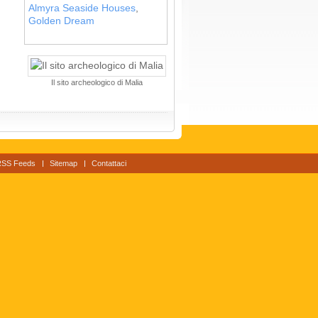
Almyra Seaside Houses
,
Golden Dream
Il sito archeologico di Malia
RSS Feeds
Sitemap
Contattaci