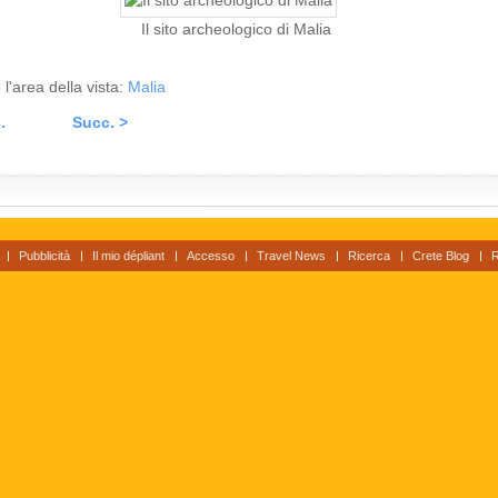
Il sito archeologico di Malia
 l'area della vista:
Malia
.
Succ. >
Pubblicità
Il mio dépliant
Accesso
Travel News
Ricerca
Crete Blog