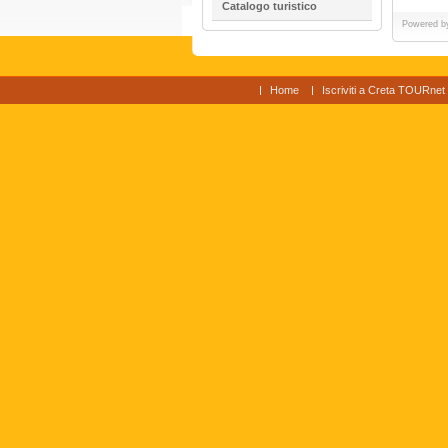
Catalogo turistico
Powered 
Home
Iscriviti a Creta TOURnet