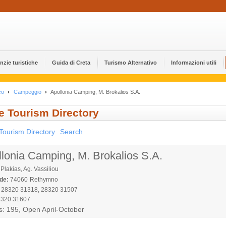
nzie turistiche
Guida di Creta
Turismo Alternativo
Informazioni utili
co
Campeggio
Apollonia Camping, M. Brokalios S.A.
e Tourism Directory
Tourism Directory
Search
lonia Camping, M. Brokalios S.A.
Plakias, Ag. Vassiliou
de:
74060
Rethymno
28320 31318, 28320 31507
320 31607
s: 195, Open April-October