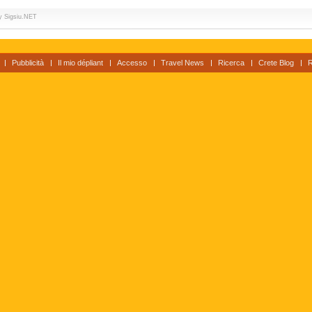
by
Sigsiu.NET
Pubblicità
Il mio dépliant
Accesso
Travel News
Ricerca
Crete Blog