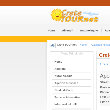
Home
Alberghi
Αutonoleggio
Age
Crete TOURnet:
Home
Catalogo turisti
Menu Principale
Cret
Home
Crete 
Alberghi
Apol
Αutonoleggio
Street:
Agenzie turistiche
Postco
Guida di Creta
Phone:
Fax:
28
Turismo Alternativo
Pitche
Informazioni utili