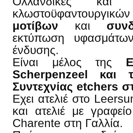
Ολλανδικές και Γ
κλωστοϋφαντουργι
μοτίβων
και
συν
εκτύπωση υφασμάτων 
ένδυσης.
Είναι μέλος της
Scherpenzeel και 
Συντεχνίας etchers 
Εχει ατελιέ στο Leers
και ατελιέ με γραφε
Charente στη Γαλλία.