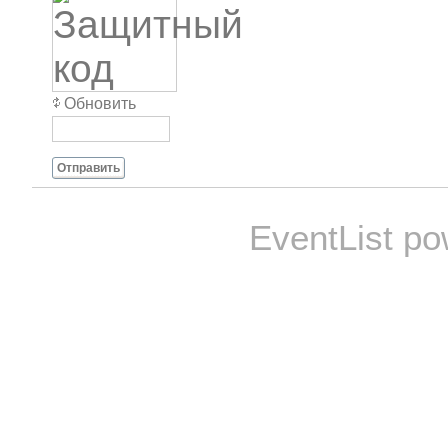
Обновить
Отправить
EventList p