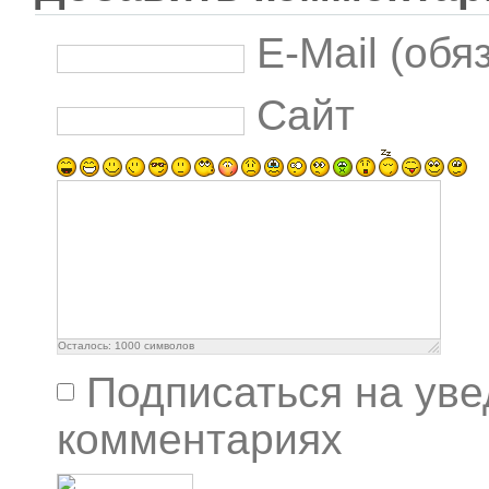
E-Mail (обя
Сайт
Осталось:
1000
символов
Подписаться на ув
комментариях