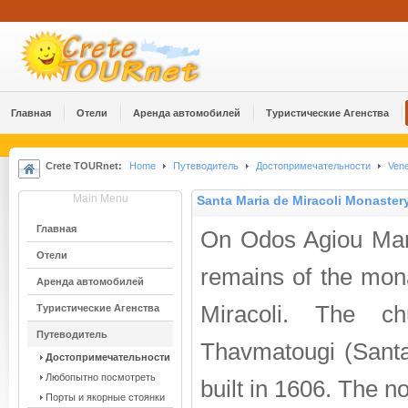
Главная
Отели
Аренда автомобилей
Туристические Агенства
Crete TOURnet:
Home
Путеводитель
Достопримечательности
Vene
Main Menu
Santa Maria de Miracoli Monaster
Главная
On Odos Agiou Mark
Отели
remains of the mon
Аренда автомобилей
Miracoli. The c
Туристические Агенства
Путеводитель
Thavmatougi (Santa
Достопримечательности
Любопытно посмотреть
built in 1606. The no
Порты и якорные стоянки