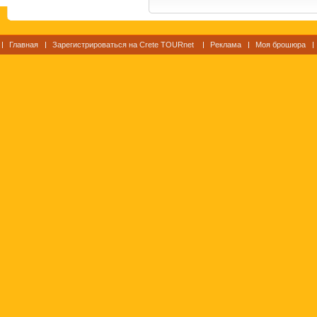
Главная
Зарегистрироваться на Crete TOURnet
Реклама
Моя брошюра