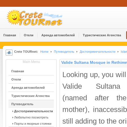
Главная
Отели
Аренда автомобилей
Туристические Агенства
Crete TOURnet:
Home
Путеводитель
Достопримечательности
Isla
Main Menu
Valide Sultana Mosque in Rethim
Главная
Looking up, you will
Отели
Valide Sultan
Аренда автомобилей
(named after the
Туристические Агенства
Путеводитель
mother), inaccessib
Достопримечательности
Любопытно посмотреть
still adding to the 
Порты и якорные стоянки