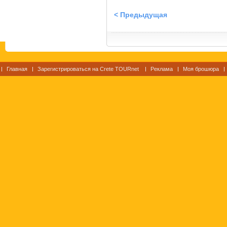
< Предыдущая
Главная
Зарегистрироваться на Crete TOURnet
Реклама
Моя брошюра