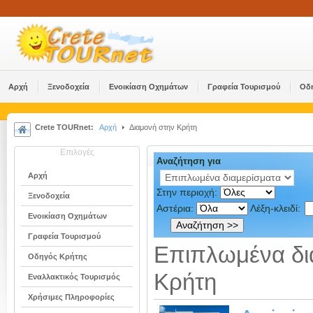
Αρχή
Ξενοδοχεία
Ενοικίαση Οχημάτων
Γραφεία Τουρισμού
Οδ
Crete TOURnet:
Αρχή
Διαμονή στην Κρήτη
Επιλογές
Αναζήτηση για
Αρχή
Στην περιοχή:
Ξενοδοχεία
Αστέρια:
Λέξη-κλειδί:
Ενοικίαση Οχημάτων
Γραφεία Τουρισμού
Επιπλωμένα δι
Οδηγός Κρήτης
Κρήτη
Εναλλακτικός Τουρισμός
Χρήσιμες Πληροφορίες