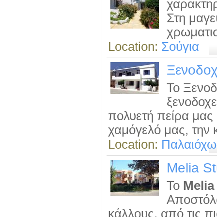
χαρακτηρ
Στη μαγε
χρωματισ
Location:
Σούγια
Ξενοδοχ
Το Ξενοδ
ξενοδοχε
πολυετή πείρα μας κ
χαμόγελό μας, την κ
Location:
Παλαιόχ
Melia S
Το
Melia
Αποστόλο
κάλλους, από τις π