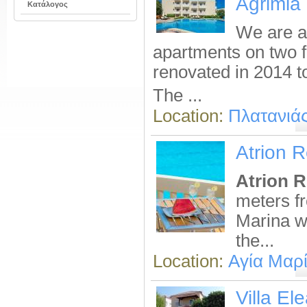
Agrimia 
Κατάλογος
We are a 
apartments on two f
renovated in 2014 t
The ...
Location:
Πλατανιά
Atrion R
Atrion R
meters f
Marina w
the...
Location:
Αγία Μαρ
Villa El