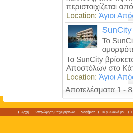
περιστοιχίζεται από 
Location:
Άγιοι Από
SunCity
Το SunCi
ομορφότε
Το SunCity βρίσκετ
Αποστόλων στο Κάτ
Location:
Άγιοι Από
Αποτελέσματα 1 - 8
Αρχή
Καταχώρηση Επιχειρήσεων
Διαφήμιση
Το φυλλάδιό μου
L