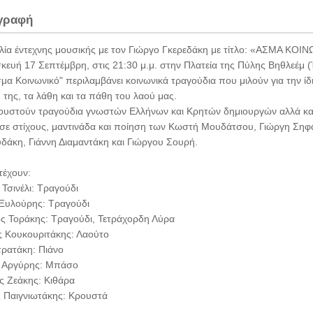
γραφή
λία έντεχνης μουσικής με τον Γιώργο Γκερεδάκη με τίτλο: «ΑΣΜΑ ΚΟΙ
ευή 17 Σεπτέμβρη, στις 21:30 μ.μ. στην Πλατεία της Πύλης Βηθλεέμ (
σμα Κοινωνικό" περιλαμβάνει κοινωνικά τραγούδια που μιλούν για την ίδι
ή της, τα λάθη και τα πάθη του λαού μας.
ουστούν τραγούδια γνωστών Ελλήνων και Κρητών δημιουργών αλλά και
σε στίχους, μαντινάδα και ποίηση των Κωστή Μουδάτσου, Γιώργη Σηφ
δάκη, Γιάννη Διαμαντάκη και Γιώργου Σουρή.
τέχουν:
Τσινέλι: Tραγούδι
 Ξυλούρης: Τραγούδι
ς Τοράκης: Tραγούδι, Τετράχορδη Λύρα
ς Κουκουριτάκης: Λαούτο
τρατάκη: Πιάνο
 Αργύρης: Μπάσο
ς Ζεάκης: Κιθάρα
 Παιγνιωτάκης: Κρουστά