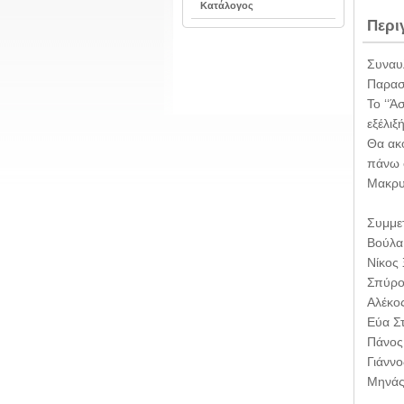
Κατάλογος
Περι
Συναυ
Παρασκ
Το ‘‘Ά
εξέλιξ
Θα ακ
πάνω 
Μακρυ
Συμμε
Βούλα 
Νίκος
Σπύρο
Αλέκο
Εύα Σ
Πάνος
Γιάννο
Μηνάς