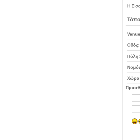
Η Είσο
Τόπο
Venue
Οδός:
Πόλη:
Νομός
Χώρα
Προσθ