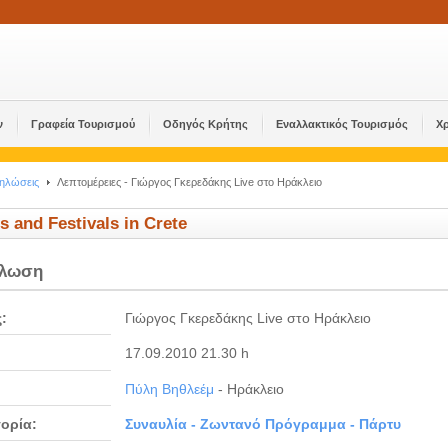
ν
Γραφεία Τουρισμού
Οδηγός Κρήτης
Εναλλακτικός Τουρισμός
Χ
δηλώσεις
Λεπτομέρειες - Γιώργος Γκερεδάκης Live στο Ηράκλειο
s and Festivals in Crete
ήλωση
ς:
Γιώργος Γκερεδάκης Live στο Ηράκλειο
17.09.2010 21.30 h
Πύλη Βηθλεέμ
- Ηράκλειο
ορία:
Συναυλία - Ζωντανό Πρόγραμμα - Πάρτυ