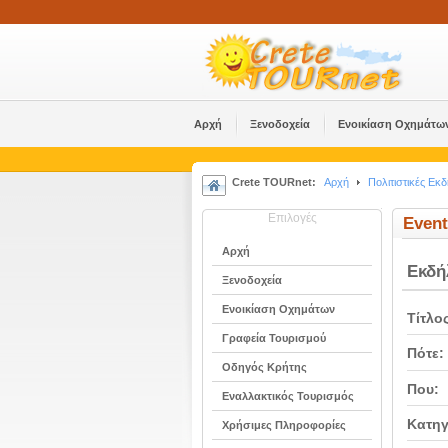
Αρχή
Ξενοδοχεία
Ενοικίαση Οχημάτω
Crete TOURnet:
Αρχή
Πολιτιστικές Εκ
Επιλογές
Event
Αρχή
Εκδ
Ξενοδοχεία
Ενοικίαση Οχημάτων
Τίτλο
Γραφεία Τουρισμού
Πότε:
Οδηγός Κρήτης
Που:
Εναλλακτικός Τουρισμός
Κατηγ
Χρήσιμες Πληροφορίες