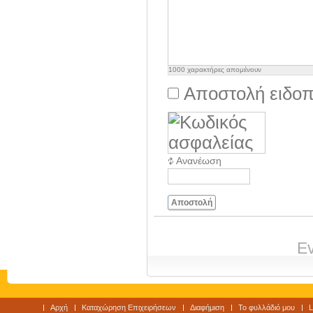
1000
χαρακτήρες απομένουν
Αποστολή ειδοπ
Ανανέωση
Αποστολή
Ev
Αρχή
Καταχώρηση Επιχειρήσεων
Διαφήμιση
Το φυλλάδιό μου
L