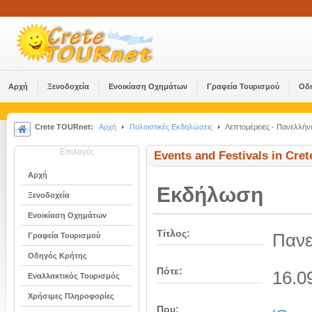
Αρχή
Ξενοδοχεία
Ενοικίαση Οχημάτων
Γραφεία Τουρισμού
Οδ
Crete TOURnet:
Αρχή
Πολιτιστικές Εκδηλώσεις
Λεπτομέρειες - Πανελλήν
Επιλογές
Events and Festivals in Cret
Αρχή
Εκδήλωση
Ξενοδοχεία
Ενοικίαση Οχημάτων
Τίτλος:
Πανε
Γραφεία Τουρισμού
Οδηγός Κρήτης
Πότε:
16.0
Εναλλακτικός Τουρισμός
Χρήσιμες Πληροφορίες
Που: