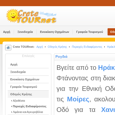
Αρχή
Ξενοδοχεία
Ενοικίαση Οχημάτων
Γραφεία Τουρισμού
Οδ
Crete TOURnet:
Αρχή
Οδηγός Κρήτης
Περιοχές Ενδιαφέροντος
Ηράκλ
Επιλογές
Ρογδιά
Αρχή
Βγείτε από το
Ηράκ
Ξενοδοχεία
Φτάνοντας στη διακ
Ενοικίαση Οχημάτων
για την Εθνική Οδ
Γραφεία Τουρισμού
Οδηγός Κρήτης
τις
Μοίρες
, ακολο
Αξιοθέατα
Περιοχές Ενδιαφέροντος
Οδό για τα
Χαν
Λιμάνια και Αγκυροβόλια