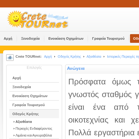
Αρχή
Ξενοδοχεία
Ενοικίαση Οχημάτων
Γραφεία Τουρισμού
Οδ
Crete TOURnet:
Αρχή
Οδηγός Κρήτης
Αξιοθέατα
Ιστορικές Περιοχές τ
Επιλογές
Ανώγεια
Αρχή
Πρόσφατα όμως τ
Ξενοδοχεία
γνωστός σταθμός γ
Ενοικίαση Οχημάτων
είναι ένα από τ
Γραφεία Τουρισμού
Οδηγός Κρήτης
οικοτεχνίας και χ
Αξιοθέατα
Περιοχές Ενδιαφέροντος
Πολλά εργαστήρια εί
Λιμάνια και Αγκυροβόλια