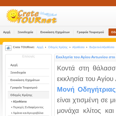
Αρχή
Ξενοδοχεία
Ενοικίαση Οχημάτων
Γραφεία Τουρισμού
Οδ
Crete TOURnet:
Αρχή
Οδηγός Κρήτης
Αξιοθέατα
Βυζαντινά Αξιοθέατα
Επιλογές
Εκκλησία του Αγίου Αντωνίου στ
Αρχή
Κοντά στη θάλασσ
Ξενοδοχεία
εκκλησία του Αγίου
Ενοικίαση Οχημάτων
Μονή Οδηγήτριας
Γραφεία Τουρισμού
Οδηγός Κρήτης
είναι χτισμένη σε 
Αξιοθέατα
Περιοχές Ενδιαφέροντος
μονάχα κλίτος κα
Λιμάνια και Αγκυροβόλια