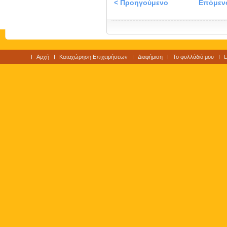
< Προηγούμενο
Επόμεν
Αρχή
Καταχώρηση Επιχειρήσεων
Διαφήμιση
Το φυλλάδιό μου
L