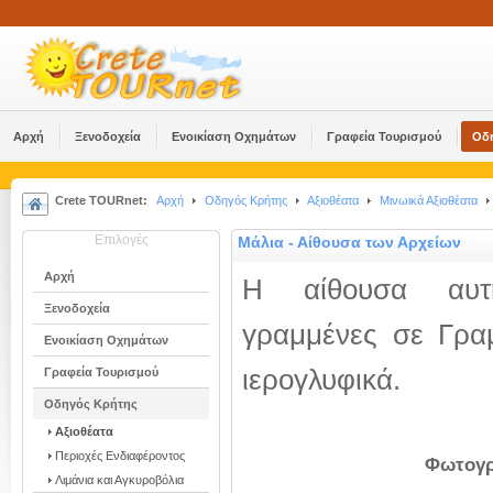
Αρχή
Ξενοδοχεία
Ενοικίαση Οχημάτων
Γραφεία Τουρισμού
Οδ
Crete TOURnet:
Αρχή
Οδηγός Κρήτης
Αξιοθέατα
Μινωικά Αξιοθέατα
Επιλογές
Μάλια - Αίθουσα των Αρχείων
Αρχή
Η αίθουσα αυτ
Ξενοδοχεία
γραμμένες σε Γραμ
Ενοικίαση Οχημάτων
ιερογλυφικά.
Γραφεία Τουρισμού
Οδηγός Κρήτης
Αξιοθέατα
Περιοχές Ενδιαφέροντος
Φωτογρ
Λιμάνια και Αγκυροβόλια