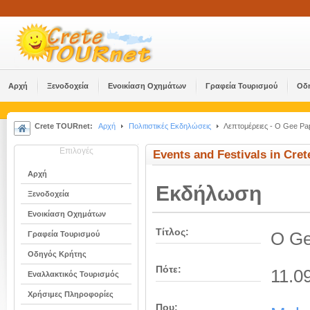
Αρχή
Ξενοδοχεία
Ενοικίαση Οχημάτων
Γραφεία Τουρισμού
Οδ
Crete TOURnet:
Αρχή
Πολιτιστικές Εκδηλώσεις
Λεπτομέρειες - Ο Gee Pa
Επιλογές
Events and Festivals in Cret
Αρχή
Εκδήλωση
Ξενοδοχεία
Ενοικίαση Οχημάτων
Τίτλος:
Ο Ge
Γραφεία Τουρισμού
Οδηγός Κρήτης
Πότε:
11.0
Εναλλακτικός Τουρισμός
Χρήσιμες Πληροφορίες
Που: