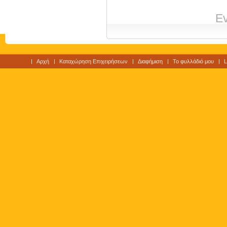
Ev
Αρχή
Καταχώρηση Επιχειρήσεων
Διαφήμιση
Το φυλλάδιό μου
L