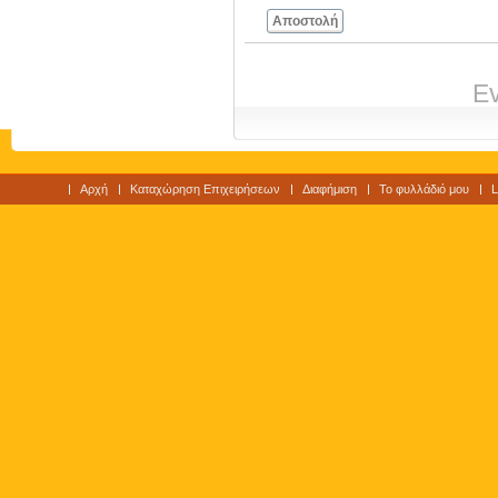
Αποστολή
Ev
Αρχή
Καταχώρηση Επιχειρήσεων
Διαφήμιση
Το φυλλάδιό μου
L