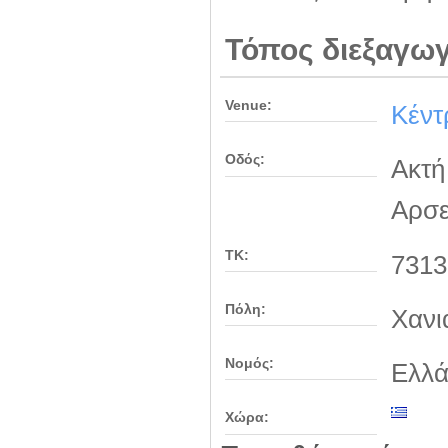
Τόπος διεξαγω
Venue:
Κέντ
Οδός:
Ακτή
Αρσε
ΤΚ:
7313
Πόλη:
Χανι
Νομός:
Ελλ
Χώρα: