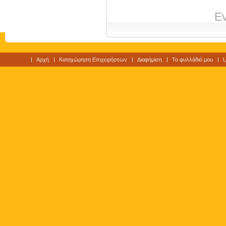
Ev
Αρχή
Καταχώρηση Επιχειρήσεων
Διαφήμιση
Το φυλλάδιό μου
L