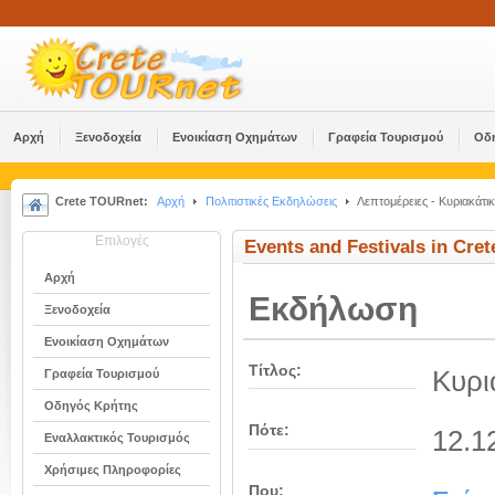
Αρχή
Ξενοδοχεία
Ενοικίαση Οχημάτων
Γραφεία Τουρισμού
Οδ
Crete TOURnet:
Αρχή
Πολιτιστικές Εκδηλώσεις
Λεπτομέρειες - Κυριακάτικ
Επιλογές
Events and Festivals in Cret
Αρχή
Εκδήλωση
Ξενοδοχεία
Ενοικίαση Οχημάτων
Τίτλος:
Κυρι
Γραφεία Τουρισμού
Οδηγός Κρήτης
Πότε:
12.1
Εναλλακτικός Τουρισμός
Χρήσιμες Πληροφορίες
Που: