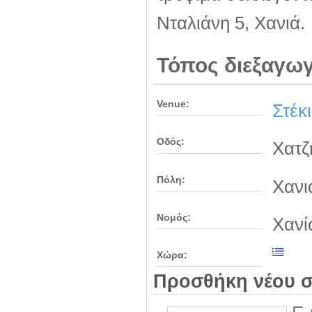
Νταλιάνη 5, Xανιά.
Τόπος διεξαγω
Venue:
Στέκ
Οδός:
Χατζ
Πόλη:
Χανι
Νομός:
Χανί
Χώρα:
Προσθήκη νέου σ