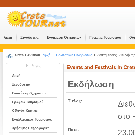
Αρχή
Ξενοδοχεία
Ενοικίαση Οχημάτων
Γραφεία Τουρισμού
Οδ
Crete TOURnet:
Αρχή
Πολιτιστικές Εκδηλώσεις
Λεπτομέρειες - Διεθνής τ
Επιλογές
Events and Festivals in Cret
Αρχή
Εκδήλωση
Ξενοδοχεία
Ενοικίαση Οχημάτων
Τίτλος:
Διεθ
Γραφεία Τουρισμού
Οδηγός Κρήτης
στο 
Εναλλακτικός Τουρισμός
Χρήσιμες Πληροφορίες
Πότε:
23.0