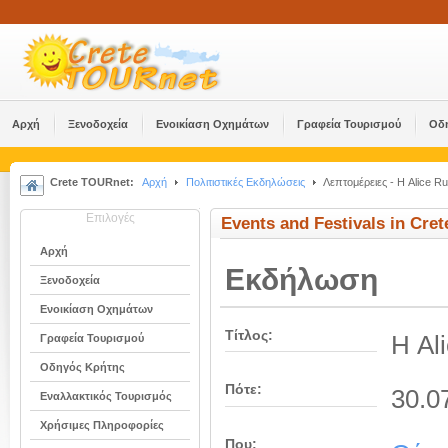
Αρχή
Ξενοδοχεία
Ενοικίαση Οχημάτων
Γραφεία Τουρισμού
Οδ
Crete TOURnet:
Αρχή
Πολιτιστικές Εκδηλώσεις
Λεπτομέρειες - Η Alice R
Επιλογές
Events and Festivals in Cret
Αρχή
Εκδήλωση
Ξενοδοχεία
Ενοικίαση Οχημάτων
Τίτλος:
Η Al
Γραφεία Τουρισμού
Οδηγός Κρήτης
Πότε:
30.0
Εναλλακτικός Τουρισμός
Χρήσιμες Πληροφορίες
Που: