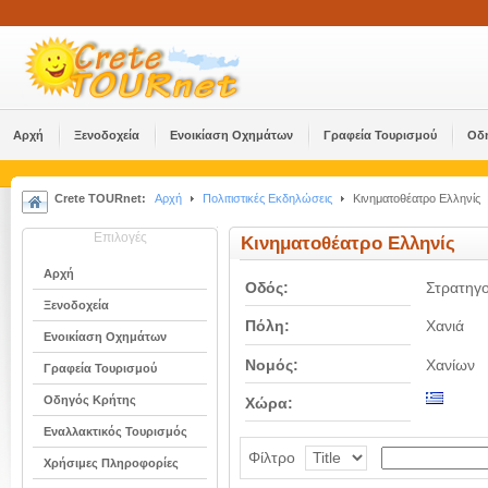
Αρχή
Ξενοδοχεία
Ενοικίαση Οχημάτων
Γραφεία Τουρισμού
Οδ
Crete TOURnet:
Αρχή
Πολιτιστικές Εκδηλώσεις
Κινηματοθέατρο Ελληνίς
Επιλογές
Κινηματοθέατρο Ελληνίς
Αρχή
Οδός:
Στρατηγ
Ξενοδοχεία
Πόλη:
Χανιά
Ενοικίαση Οχημάτων
Νομός:
Χανίων
Γραφεία Τουρισμού
Οδηγός Κρήτης
Χώρα:
Εναλλακτικός Τουρισμός
Φίλτρο
Χρήσιμες Πληροφορίες