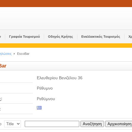
ν
Γραφεία Τουρισμού
Οδηγός Κρήτης
Εναλλακτικός Τουρισμός
Χ
δηλώσεις
EscoBar
Bar
Ελευθερίου Βενιζέλου 36
Ρέθυμνο
:
Ρεθύμνου
:
ο
Αναζήτηση
Αρχικοποίηση