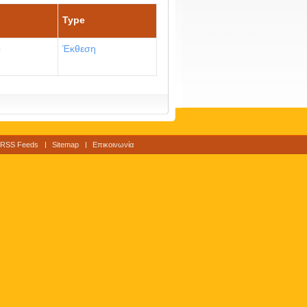
Type
ο
Έκθεση
RSS Feeds
Sitemap
Επικοινωνία