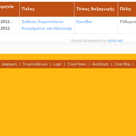
ομηνία
Τίτλος
Τόπος διεξαγωγής
Πόλη
.2011 -
Έκθεση Χειροποίητου
EscoBar
Ρέθυμν
.2011
Κοσμήματος και Αξεσουάρ
EventList powered by
schlu.net
Διαφήμιση
Το φυλλάδιό μου
Login
Travel News
Αναζήτηση
Crete Blog