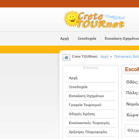
Αρχή
Ξενοδοχεία
Ενοικίαση Οχημάτω
Crete TOURnet:
Αρχή
Πολιτιστικές Εκ
Επιλογές
Esco
Αρχή
Οδός:
Ξενοδοχεία
Πόλη:
Ενοικίαση Οχημάτων
Νομός
Γραφεία Τουρισμού
Οδηγός Κρήτης
Χώρα
Εναλλακτικός Τουρισμός
Φίλτρ
Χρήσιμες Πληροφορίες