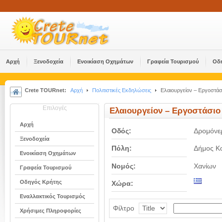
Αρχή
Ξενοδοχεία
Ενοικίαση Οχημάτων
Γραφεία Τουρισμού
Οδ
Crete TOURnet:
Αρχή
Πολιτιστικές Εκδηλώσεις
Ελαιουργείον – Εργοστάσ
Επιλογές
Ελαιουργείον – Εργοστάσιο
Αρχή
Οδός:
Δρομόνε
Ξενοδοχεία
Πόλη:
Δήμος Κ
Ενοικίαση Οχημάτων
Νομός:
Χανίων
Γραφεία Τουρισμού
Οδηγός Κρήτης
Χώρα:
Εναλλακτικός Τουρισμός
Φίλτρο
Χρήσιμες Πληροφορίες