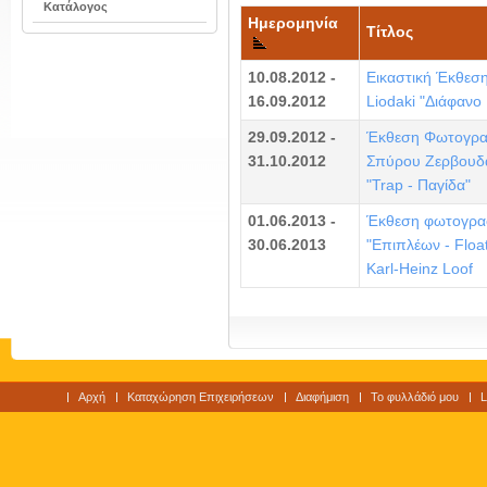
Κατάλογος
Ημερομηνία
Τίτλος
10.08.2012 -
Εικαστική Έκθεση
16.09.2012
Liodaki "Διάφανο 
29.09.2012 -
Έκθεση Φωτογρα
31.10.2012
Σπύρου Ζερβουδ
"Trap - Παγίδα"
01.06.2013 -
Έκθεση φωτογρα
30.06.2013
"Επιπλέων - Float
Karl-Heinz Loof
Αρχή
Καταχώρηση Επιχειρήσεων
Διαφήμιση
Το φυλλάδιό μου
L