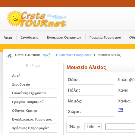
Αρχή
Ξενοδοχεία
Ενοικίαση Οχημάτων
Γραφεία Τουρισμού
Οδ
Crete TOURnet:
Αρχή
Πολιτιστικές Εκδηλώσεις
Μουσείο Αλιείας
Επιλογές
Μουσείο Αλιείας
Αρχή
Οδός:
Κολυμβά
Ξενοδοχεία
Πόλη:
Χανιά
Ενοικίαση Οχημάτων
Νομός:
Χανίων
Γραφεία Τουρισμού
Οδηγός Κρήτης
Χώρα:
Εναλλακτικός Τουρισμός
Φίλτρο
Χρήσιμες Πληροφορίες