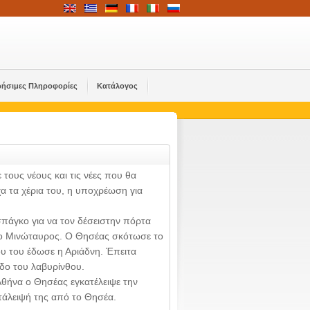
ρήσιμες Πληροφορίες
Κατάλογος
 τους νέους και τις νέες που θα
α τα χέρια του, η υποχρέωση για
πάγκο για να τον δέσειστην πόρτα
αν ο Μινώταυρος. Ο Θησέας σκότωσε το
ου του έδωσε η Αριάδνη. Έπειτα
οδο του λαβυρίνθου.
Αθήνα ο Θησέας εγκατέλειψε την
τάλειψή της από το Θησέα.