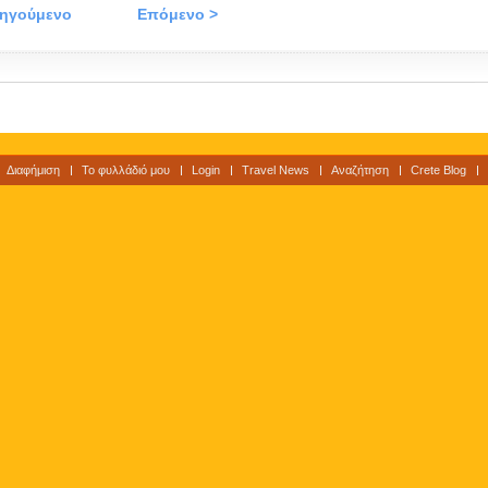
οηγούμενο
Επόμενο >
Διαφήμιση
Το φυλλάδιό μου
Login
Travel News
Αναζήτηση
Crete Blog