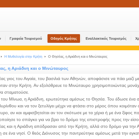
ν
Γραφεία Τουρισμού
Οδηγός Κρήτης
Εναλλακτικός Τουρισμός
Χ
Η Μυθολογία στην Κρήτη
Ο Θησέας, η Αριάδνη και ο Μινώταυρος
ας, η Αριάδνη και ο Μινώταυρος
ς γιος του Αιγαία, του βασιλιά των Αθηνών, αποφάσισε να πάει μαζί με
όταν στην Κρήτη. Αν εξολόθρευε το Μινώταυρο χρησιμοποιώντας μονάχ
θα σταματούσε.
 του Μίνωα, η Αριάδνη, ερωτεύτηκε αμέσως το Θησέα. Του έδωσε ένα σ
βυρίνθου και να τον ξετυλίγει μέχρι να φτάσει στο μέρος όπου κοιμότ
υρο, αν και αμφισβητείται αν τον σκότωσε με τα χέρια ή με ένα ξίφος π
οποίησε το σπάγκο για να βρει το δρόμο της επιστροφής προς την είσ
ας και η Αριάδνη απόδρασαν από την Κρήτη, αλλά στο δρόμο για την 
η σε ένα νησί. Ο θεός Διόνυσος την παντρεύτηκε αμέσως μετά την εγκα