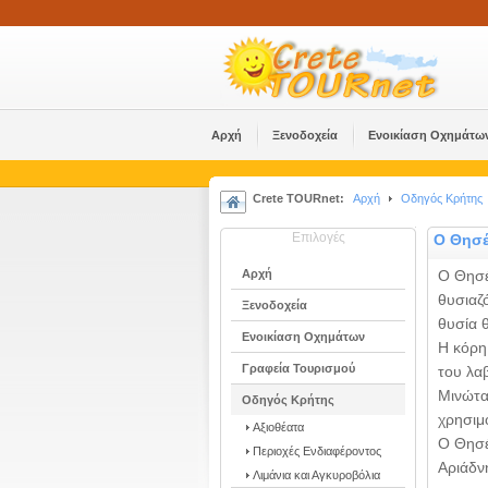
Αρχή
Ξενοδοχεία
Ενοικίαση Οχημάτω
Crete TOURnet:
Αρχή
Οδηγός Κρήτης
Επιλογές
Ο Θησέ
Αρχή
Ο Θησέα
θυσιαζ
Ξενοδοχεία
θυσία 
Ενοικίαση Οχημάτων
Η κόρη
Γραφεία Τουρισμού
του λα
Μινώτα
Οδηγός Κρήτης
χρησιμ
Αξιοθέατα
Ο Θησέ
Περιοχές Ενδιαφέροντος
Αριάδν
Λιμάνια και Αγκυροβόλια