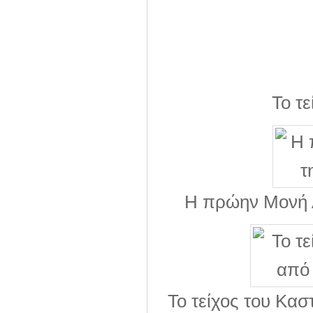
Το τ
Η πρώην Μονή Α
Το τείχος του Κασ