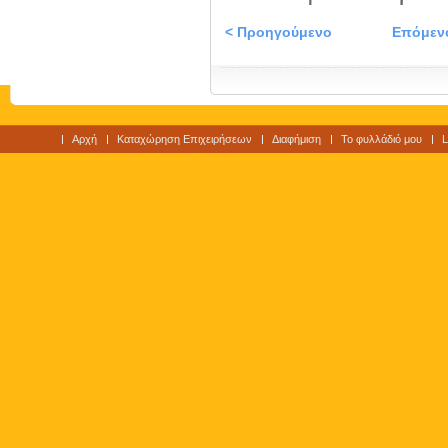
< Προηγούμενο
Επόμεν
Αρχή
Καταχώρηση Επιχειρήσεων
Διαφήμιση
Το φυλλάδιό μου
L