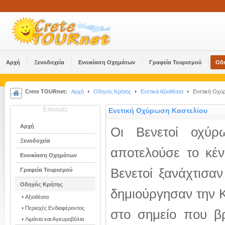
Αρχή
Ξενοδοχεία
Ενοικίαση Οχημάτων
Γραφεία Τουρισμού
Οδ
Crete TOURnet:
Αρχή
Οδηγός Κρήτης
Ενετικά Αξιοθέατα
Ενετική Οχύ
Επιλογές
Ενετική Οχύρωση Καστελίου
Αρχή
Οι Βενετοί οχύρ
Ξενοδοχεία
αποτελούσε το κέν
Ενοικίαση Οχημάτων
Βενετοί ξανάχτισαν
Γραφεία Τουρισμού
Οδηγός Κρήτης
δημιούργησαν την Κ
Αξιοθέατα
Περιοχές Ενδιαφέροντος
στο σημείο που β
Λιμάνια και Αγκυροβόλια