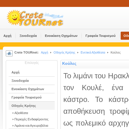
Αρχή
Ξενοδοχεία
Ενοικίαση Οχημάτων
Γραφεία Τουρισμού
Οδ
Crete TOURnet:
Αρχή
Οδηγός Κρήτης
Ενετικά Αξιοθέατα
Κούλες
Επιλογές
Κούλες
Αρχή
Το λιμάνι του Ηρακ
Ξενοδοχεία
τον Κουλέ, ένα 
Ενοικίαση Οχημάτων
κάστρο. Το κάστρ
Γραφεία Τουρισμού
Οδηγός Κρήτης
αποθήκευση τροφί
Αξιοθέατα
Περιοχές Ενδιαφέροντος
ως πολεμικό αρχηγε
Λιμάνια και Αγκυροβόλια